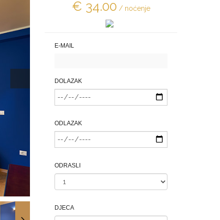
€ 34.00
/ noćenje
E-MAIL
DOLAZAK
ODLAZAK
ODRASLI
DJECA