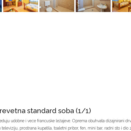
evetna standard soba (1/1)
eduju udobne i veće francuske ležajeve. Oprema obuhvata dizajnirani drven
televiziju, prostrana kupatila, toaletni pribor, fen, mini bar, radni sto i di