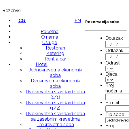
Rezerviši
CG
|
EN
Rezervacija sobe
Početna
O nama
Dolazak
Usluge
Restoran
Odlazak
Ketering
Rent a car
Odrasli
Hotel
Jednokrevetna ekonomik
Djeca
soba
Dvokrevetna ekonomik
Broj
soba
noćenja
Dvokrevetna standard soba
(1/1)
E-mail
Dvokrevetna standard soba
(1/2)
Dvokrevetna standard soba
Tip sobe
sa zasebnim krevetima
Trokrevetna soba
Broj