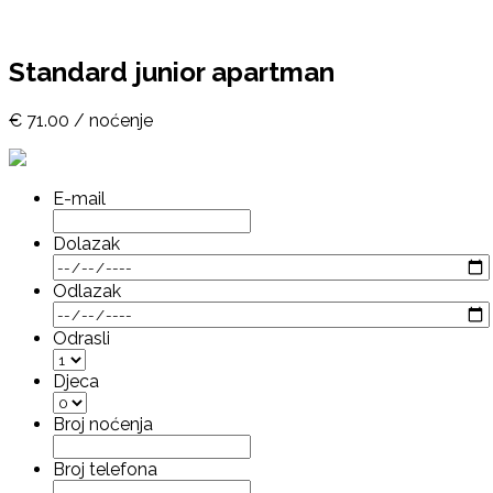
Standard junior apartman
€ 71.00
/ noćenje
E-mail
Dolazak
Odlazak
Odrasli
Djeca
Broj noćenja
Broj telefona