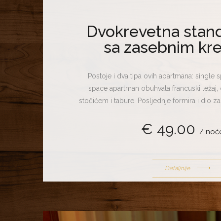
Dvokrevetna stan
sa zasebnim kr
Postoje i dva tipa ovih apartmana: single sp
space apartman obuhvata francuski ležaj, d
stočićem i tabure. Posljednje formira i dio za 
tip apartmana mogu koristiti četiri osobe. Ga
€ 49.00
francuski ležaj, dva zasebna kreveta, sofu i ta
/ noć
dio za sjedenje i čitanje. Ovaj apartmant mo
do pet gostiju.
Detaljnije