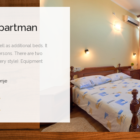
apartman
 as additional beds. It
rsons. There are two
lery style). Equipment
 heating and cooling
acious bathroom, hair
nje
 free Wi-Fi.