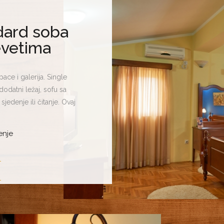
dard soba
evetima
ace i galerija. Single
odatni ležaj, sofu sa
sjedenje ili čitanje. Ovaj
lerija apartman obuhvata
bure. Posljednje kreira i
enje
že poslužiti za smještaj