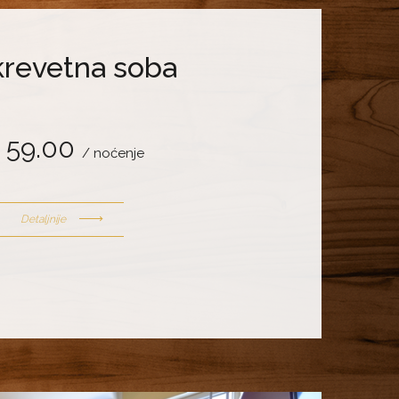
krevetna soba
 59.00
/ noćenje
Detaljnije