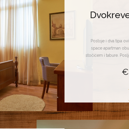
Dvokreve
Postoje i dva tipa ov
space apartman obuhv
stočićem i tabure. Poslje
tip apartmana mogu kori
€
francuski ležaj, dva zas
dio za sjedenje i čitan