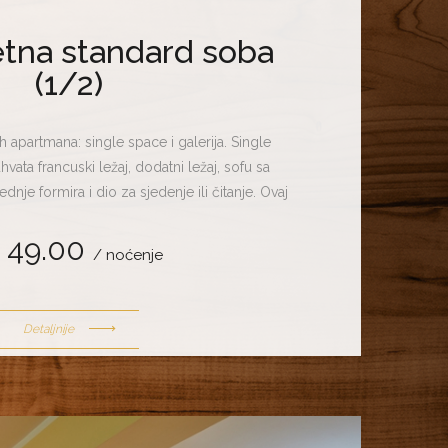
tna standard soba
(1/2)
ih apartmana: single space i galerija. Single
ata francuski ležaj, dodatni ležaj, sofu sa
dnje formira i dio za sjedenje ili čitanje. Ovaj
stiti četiri osobe. Galerija apartman obuhvata
 49.00
ebna kreveta, sofu i tabure. Posljednje kreira i
/ noćenje
je. Ovaj apartmant može poslužiti za smještaj
do pet gostiju.
Detaljnije