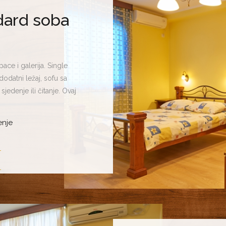
dard soba
ace i galerija. Single
odatni ležaj, sofu sa
sjedenje ili čitanje. Ovaj
lerija apartman obuhvata
bure. Posljednje kreira i
enje
že poslužiti za smještaj