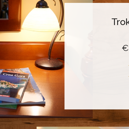
Tro
€