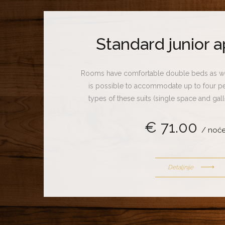
Standard junior 
Rooms have comfortable double beds as well
is possible to accommodate up to four pe
types of these suits (single space and gal
comprehends designed wooden furniture,
€ 71.00
system, LCD screens, cable television, sp
/ noće
dryer, mini bar, working desk and
Detaljnije