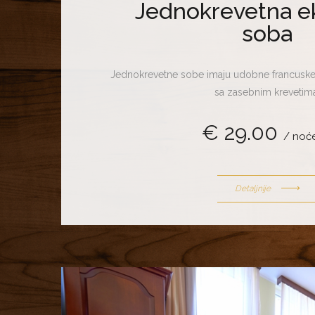
Jednokrevetna e
soba
Jednokrevetne sobe imaju udobne francuske l
sa zasebnim krevetima
€ 29.00
/ noć
Detaljnije