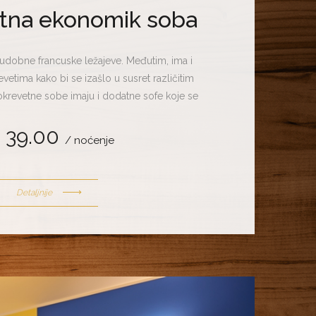
tna ekonomik soba
udobne francuske ležajeve. Međutim, ima i
vetima kako bi se izašlo u susret različitim
okrevetne sobe imaju i dodatne sofe koje se
 za čitanje i odmor tako i za spavanje. U
 39.00
ove sobe mogu poslužiti za smještaj do tri
/ noćenje
gosta.
Detaljnije