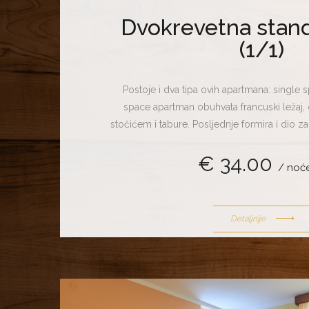
Dvokrevetna stan
(1/1)
Postoje i dva tipa ovih apartmana: single sp
space apartman obuhvata francuski ležaj, d
stočićem i tabure. Posljednje formira i dio za 
tip apartmana mogu koristiti četiri osobe. Ga
€ 34.00
francuski ležaj, dva zasebna kreveta, sofu i ta
/ noć
dio za sjedenje i čitanje. Ovaj apartmant mo
do pet gostiju.
Detaljnije