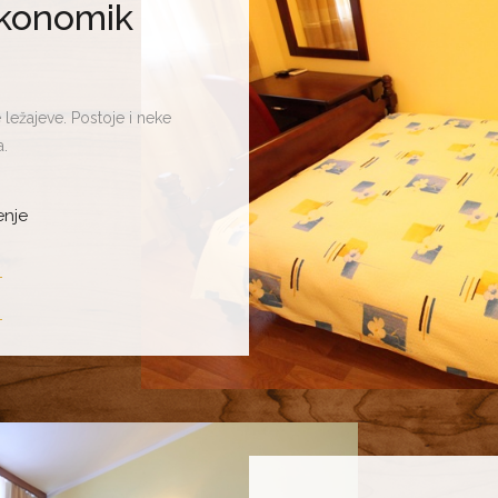
konomik
ežajeve. Postoje i neke
.
enje