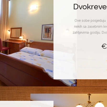
Dvokreve
Ove sobe posjeduju 
nekih sa zasebnim kre
zahtjevima gostiju. Dv
mogu koristiti kako
€
posljednjem slučaju, 